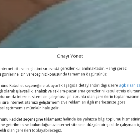
Onayı Yönet
internet sitesinin işletimi sırasında çerezler kullanılmaktadır. Hangi çerez
egorilerine izin vereceğiniz konusunda tamamen özgürsünüz.
ünü Kabul et seçeneğine tıklayarak aşağıda detaylandırıldığı üzere
açık rızanız
lı olarak işlevsellik, analitik ve reklam-pazarlama çerezlerini kabul etmiş olursu
durumda internet sitemizin çalışması için zorunlu olan çerezlerin toplanmasının
ı sıra internet sitemizi geliştirmemiz ve reklamları ilgili merkezinize göre
iselleştirmemiz mümkün hale gelir.
ünü Reddet seçeneğine tıklamanız halinde ise yalnızca bilgi toplumu hizmetini
ine getirilmesi ve bulunduğunuz internet sitesinin düzgün bir şekilde çalışması iç
ekli olan çerezleri toplayabileceğiz.