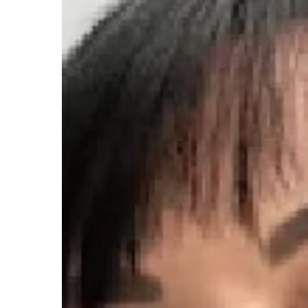
Diş
Çekimi,
Diş
Dolgusu
ve
Kanal
Tedavisi
Fiyatları