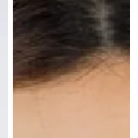
Büyükçekmece
Diş
Çekimi,
Diş
Dolgusu
ve
Kanal
Tedavisi
Fiyatları