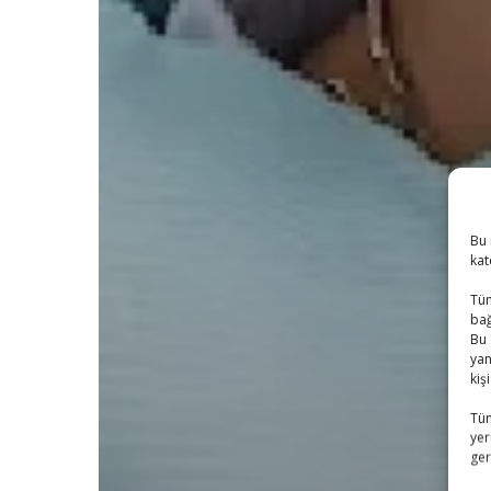
Bu 
kat
Tüm
bağ
Bu 
yan
kiş
Tüm
yer
ger