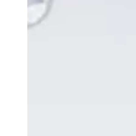
Beyoğlu
Diş
Çekimi,
Diş
Dolgusu
ve
Kanal
Tedavisi
Fiyatları