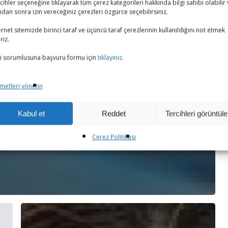
cihler seçeneğine tıklayarak tüm çerez kategorileri hakkında bilgi sahibi olabilir
dan sonra izin vereceğiniz çerezleri özgürce seçebilirsiniz.
ernet sitemizde birinci taraf ve üçüncü taraf çerezlerinin kullanıldığını not etmek
riz.
i sorumlusuna başvuru formu için
tıklayınız.
metleri yönetin
Kabul et
Reddet
Tercihleri görüntüle
Çerez Politikası
Diş
Tedavileri,