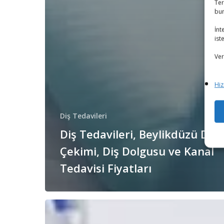
Ter
bun
İnt
iste
Ver
Hiz
Diş Tedavileri
Diş Tedavileri, Beylikdüzü Diş
Çekimi, Diş Dolgusu ve Kanal
Tedavisi Fiyatları
Diş
Tedavileri,